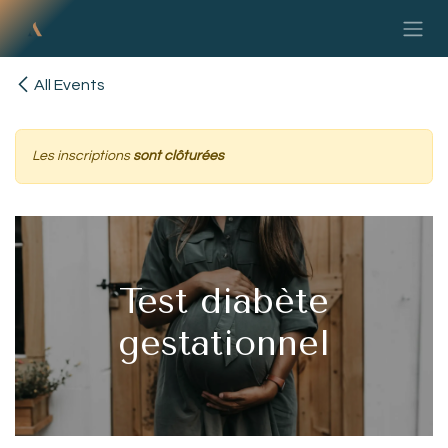
Skip to Content
All Events
Les inscriptions
sont clôturées
Test diabète
gestationnel