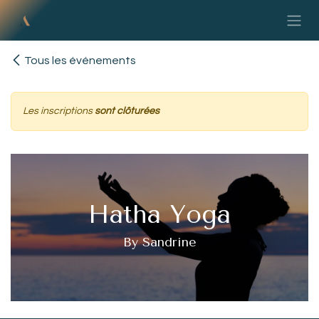
Se rendre au contenu
Tous les événements
Les inscriptions
sont clôturées
Hatha Yoga
By Sandrine