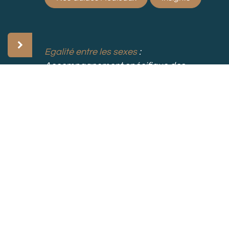
Egalité entre les sexes
:
Accompagnement spécifique des
femmes et leadership féminin dans
notre équipe.
Au-delà du centre médical
La santé ne se limite pas à la médecine. Elle touche :
l’environnement
le mode de vie
les interactions humaines