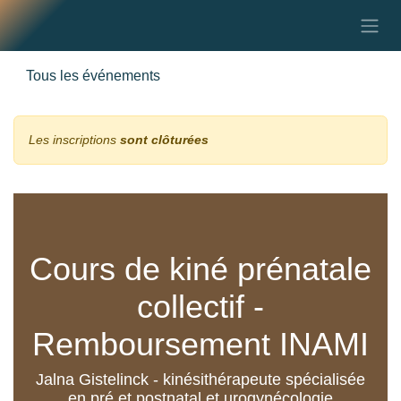
Se rendre au contenu
Tous les événements
Les inscriptions
sont clôturées
Cours de kiné
prénatale collectif -
Remboursement
INAMI