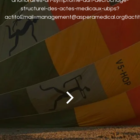
dhonoraires-un-symptome-dun-decrochage-
structurel-des-actes-medicaux-ubps?
actitoEmail=management@asperamedical.org&ac